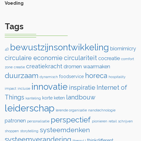
Voeding
Tags
bewustzijnsontwikkeling
biomimicry
4D
circulaire economie
circulariteit
cocreatie
comfort
creatiekracht
dromen waarmaken
zone
creatie
duurzaam
horeca
foodservice
dynamisch
hospitality
innovatie
inspiratie
Internet of
impact
inclusie
Things
landbouw
korte keten
kanteling
leiderschap
lerende organisatie
nanotechnologie
perspectief
patronen
personalisatie
pionieren
retail
schrijven
systeemdenken
shoppen
storytelling
systeemverandering
thinkdifferent
theoryU