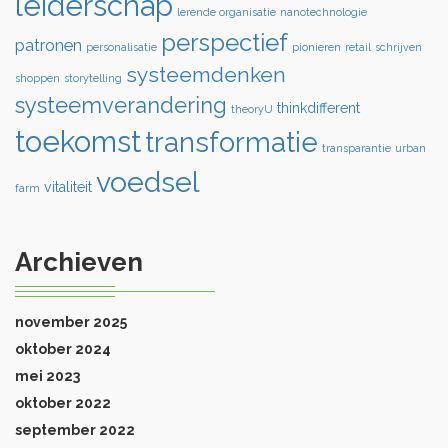
leiderschap
lerende organisatie
nanotechnologie
perspectief
patronen
personalisatie
pionieren
retail
schrijven
systeemdenken
shoppen
storytelling
systeemverandering
thinkdifferent
theoryU
toekomst
transformatie
transparantie
urban
voedsel
vitaliteit
farm
Archieven
november 2025
oktober 2024
mei 2023
oktober 2022
september 2022