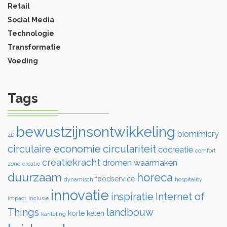
Retail
Social Media
Technologie
Transformatie
Voeding
Tags
bewustzijnsontwikkeling
biomimicry
4D
circulaire economie
circulariteit
cocreatie
comfort
creatiekracht
dromen waarmaken
zone
creatie
duurzaam
horeca
foodservice
dynamisch
hospitality
innovatie
inspiratie
Internet of
impact
inclusie
Things
landbouw
korte keten
kanteling