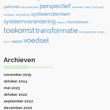
perspectief
patronen
personalisatie
pionieren
retail
schrijven
systeemdenken
shoppen
storytelling
systeemverandering
thinkdifferent
theoryU
toekomst
transformatie
transparantie
urban
voedsel
vitaliteit
farm
Archieven
november 2025
oktober 2024
mei 2023
oktober 2022
september 2022
december 2020