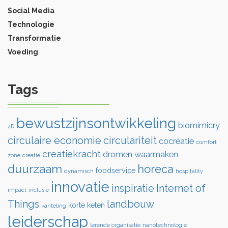
Social Media
Technologie
Transformatie
Voeding
Tags
bewustzijnsontwikkeling
biomimicry
4D
circulaire economie
circulariteit
cocreatie
comfort
creatiekracht
dromen waarmaken
zone
creatie
duurzaam
horeca
foodservice
dynamisch
hospitality
innovatie
inspiratie
Internet of
impact
inclusie
Things
landbouw
korte keten
kanteling
leiderschap
lerende organisatie
nanotechnologie