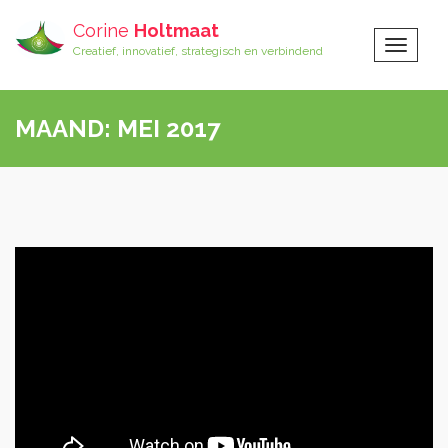
Corine
Holtmaat
Toggle
Creatief, innovatief, strategisch en verbindend
Navigat
MAAND:
MEI 2017