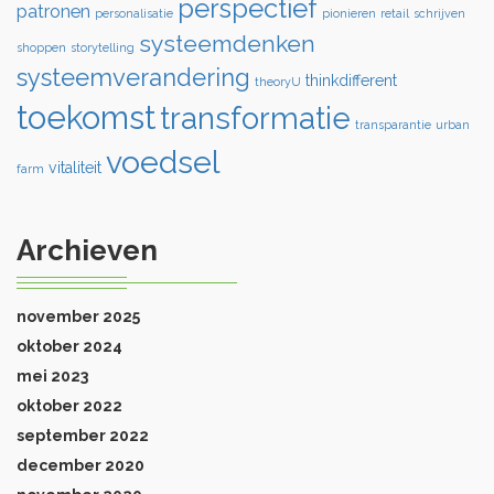
perspectief
patronen
personalisatie
pionieren
retail
schrijven
systeemdenken
shoppen
storytelling
systeemverandering
thinkdifferent
theoryU
toekomst
transformatie
transparantie
urban
voedsel
vitaliteit
farm
Archieven
november 2025
oktober 2024
mei 2023
oktober 2022
september 2022
december 2020