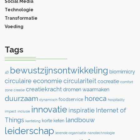
Social Media
Technologie
Transformatie
Voeding
Tags
bewustzijnsontwikkeling
biomimicry
4D
circulaire economie
circulariteit
cocreatie
comfort
creatiekracht
dromen waarmaken
zone
creatie
duurzaam
horeca
foodservice
dynamisch
hospitality
innovatie
inspiratie
Internet of
impact
inclusie
Things
landbouw
korte keten
kanteling
leiderschap
lerende organisatie
nanotechnologie