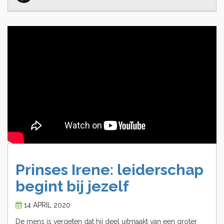
Prinses
Irene:
leiderschap
begint
bij
jezelf
14 APRIL 2020
De mens is vergeten dat hij deel uitmaakt van een groter