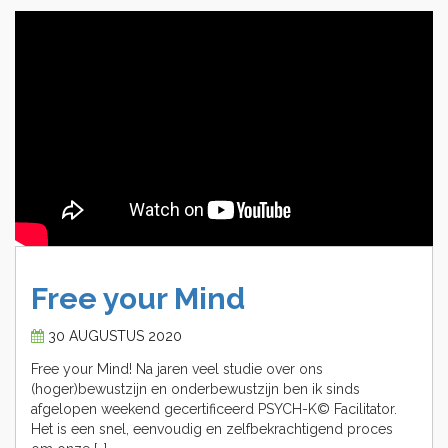
Free
your
Mind
30 AUGUSTUS 2020
Free your Mind! Na jaren veel studie over ons
(hoger)bewustzijn en onderbewustzijn ben ik sinds
afgelopen weekend gecertificeerd PSYCH-K© Facilitator.
Het is een snel, eenvoudig en zelfbekrachtigend proces