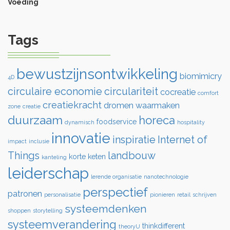
Voeding
Tags
bewustzijnsontwikkeling
biomimicry
4D
circulaire economie
circulariteit
cocreatie
comfort
creatiekracht
dromen waarmaken
zone
creatie
duurzaam
horeca
foodservice
dynamisch
hospitality
innovatie
inspiratie
Internet of
impact
inclusie
Things
landbouw
korte keten
kanteling
leiderschap
lerende organisatie
nanotechnologie
perspectief
patronen
personalisatie
pionieren
retail
schrijven
systeemdenken
shoppen
storytelling
systeemverandering
thinkdifferent
theoryU