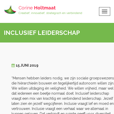
Corine
Holtmaat
Togg
Creatief, innovatief, strategisch en verbindend
Navig
INCLUSIEF LEIDERSCHAP
15 JUNI 2019
“Mensen hebben leiders nodig, we zijn sociale groepswezens
die hiërarchieën bouwen en tegelijkertijd autonoom willen zijn
We willen uitdaging én veiligheid. We willen vrijheid, maar wel
dat iedereen een beetje normaal doet. Inclusief leiderschap
vraagt een mix van krachtig en verbindend leiderschap. Jezelf
laten zien én jezelf wegcijferen. Inclusie vraagt lef en moed en
vertrouwen. Inclusie vraagt een verhaal waar we allemaal in
kunnen geloven. Dat verbindt en ruimte geeft voor diversiteit.