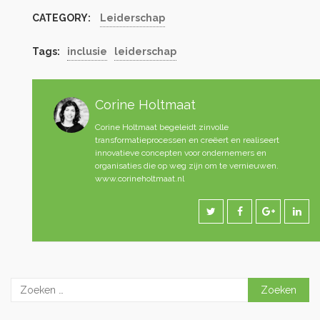
CATEGORY:
Leiderschap
Tags:
inclusie
leiderschap
Corine Holtmaat
Corine Holtmaat begeleidt zinvolle
transformatieprocessen en creëert en realiseert
innovatieve concepten voor ondernemers en
organisaties die op weg zijn om te vernieuwen.
www.corineholtmaat.nl
Zoeken
naar: