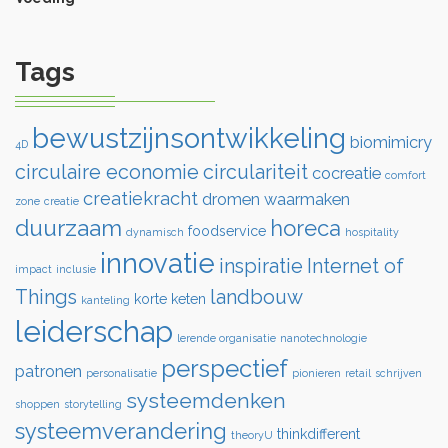
Tags
bewustzijnsontwikkeling
biomimicry
4D
circulaire economie
circulariteit
cocreatie
comfort
creatiekracht
dromen waarmaken
zone
creatie
duurzaam
horeca
foodservice
dynamisch
hospitality
innovatie
inspiratie
Internet of
impact
inclusie
Things
landbouw
korte keten
kanteling
leiderschap
lerende organisatie
nanotechnologie
perspectief
patronen
personalisatie
pionieren
retail
schrijven
systeemdenken
shoppen
storytelling
systeemverandering
thinkdifferent
theoryU