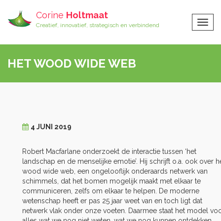
Corine
Holtmaat
Togg
Creatief, innovatief, strategisch en verbindend
Navig
HET WOOD WIDE WEB
4 JUNI 2019
Robert Macfarlane onderzoekt de interactie tussen ‘het
landschap en de menselijke emotie’. Hij schrijft o.a. ook over h
wood wide web, een ongelooflijk onderaards netwerk van
schimmels, dat het bomen mogelijk maakt met elkaar te
communiceren, zelfs om elkaar te helpen. De moderne
wetenschap heeft er pas 25 jaar weet van en toch ligt dat
netwerk vlak onder onze voeten. Daarmee staat het model vo
alles wat we nog niet weten, wat we nog kunnen ontdekken,