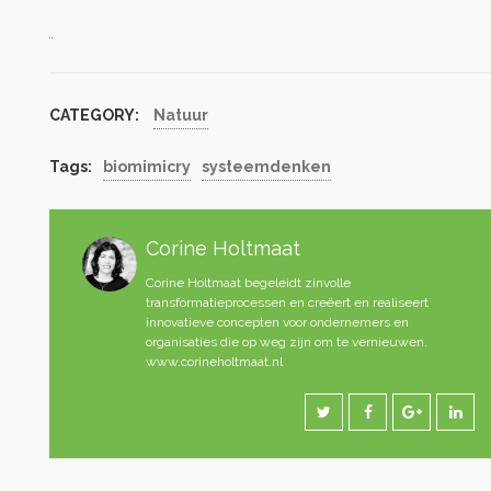
CATEGORY:
Natuur
Tags:
biomimicry
systeemdenken
Corine Holtmaat
Corine Holtmaat begeleidt zinvolle
transformatieprocessen en creëert en realiseert
innovatieve concepten voor ondernemers en
organisaties die op weg zijn om te vernieuwen.
www.corineholtmaat.nl