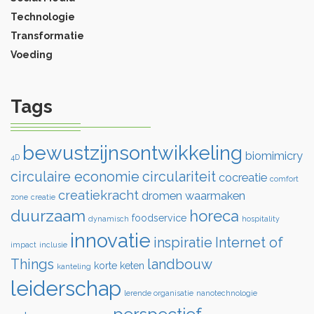
Technologie
Transformatie
Voeding
Tags
bewustzijnsontwikkeling
biomimicry
4D
circulaire economie
circulariteit
cocreatie
comfort
creatiekracht
dromen waarmaken
zone
creatie
duurzaam
horeca
foodservice
dynamisch
hospitality
innovatie
inspiratie
Internet of
impact
inclusie
Things
landbouw
korte keten
kanteling
leiderschap
lerende organisatie
nanotechnologie